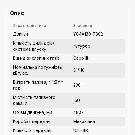
Опис
Характеристика
Значення
Двигун
YC4A130-T302
Кількість циліндрів/
4/турбо
система впуску
Викид вихлопних газів
Євро ІІІ
Номінальна потужність
81/110
кВт/к.с.
Витрати палива, г./кВт *
230
год
Місткість паливного
150
бака, л.
Об'єм двигуна, м3
4837
Коробка передач
Механічна
Кількість передач
16F+8R