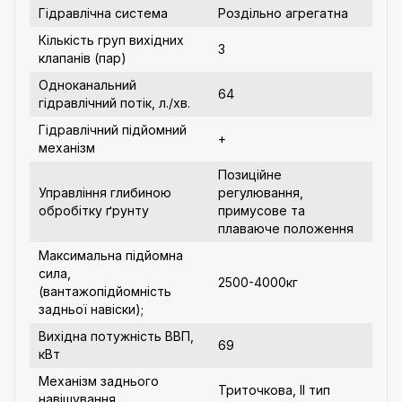
Гідравлічна система
Роздільно агрегатна
Кількість груп вихідних
3
клапанів (пар)
Одноканальний
64
гідравлічний потік, л./хв.
Гідравлічний підйомний
+
механізм
Позиційне
Управління глибиною
регулювання,
обробітку ґрунту
примусове та
плаваюче положення
Максимальна підйомна
сила,
2500-4000кг
(вантажопідйомність
задньої навіски);
Вихідна потужність ВВП,
69
кВт
Механізм заднього
Триточкова, ІІ тип
навішування