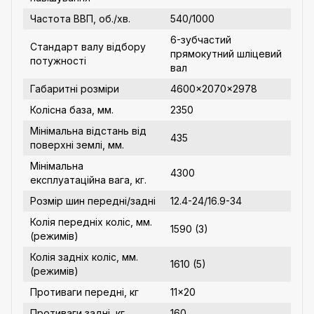
Частота ВВП, об./хв.
540/1000
6-зубчастий
Стандарт валу відбору
прямокутний шліцевий
потужності
вал
Габаритні розміри
4600x2070x2978
Колісна база, мм.
2350
Мінімальна відстань від
435
поверхні землі, мм.
Мінімальна
4300
експлуатаційна вага, кг.
Розмір шин передні/задні
12.4-24/16.9-34
Колія передніх коліс, мм.
1590 (3)
(режимів)
Колія задніх коліс, мм.
1610 (5)
(режимів)
Противаги передні, кг
11×20
Противаги задні, кг
160