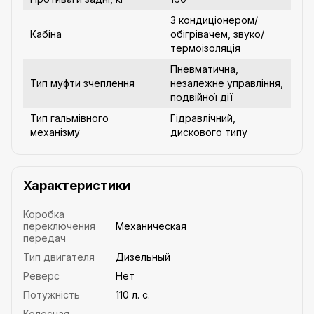
З кондиціонером/
Кабіна
обігрівачем, звуко/
термоізоляція
Пневматична,
Тип муфти зчеплення
незалежне управління,
подвійної дії
Тип гальмівного
Гідравлічний,
механізму
дискового типу
Характеристики
Коробка
переключения
Механическая
передач
Тип двигателя
Дизельный
Реверс
Нет
Потужність
110 л. с.
Колесная