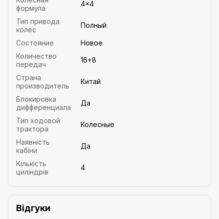
4×4
формула
Тип привода
Полный
колес
Состояние
Новое
Количество
16+8
передач
Страна
Китай
производитель
Блокировка
Да
дифференциала
Тип ходовой
Колесные
трактора
Наявність
Да
кабіни
Кількість
4
циліндрів
Відгуки