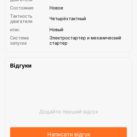
Состояние
Новое
Тактность
Четырёхтактный
двигателя
клас
Новый
Система
Электростартер и механический
запуска
стартер
Відгуки
Додайте перший відгук
Написати відгук