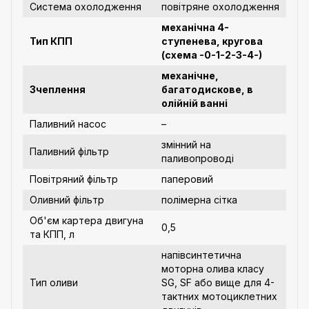
Система охолодження
повітряне охолодження
механічна 4-
Тип КПП
ступенева, кругова
(схема -0-1-2-3-4-)
механічне,
Зчеплення
багатодискове, в
олійній ванні
Паливний насос
–
змінний на
Паливний фільтр
паливопроводі
Повітряний фільтр
паперовий
Оливний фільтр
полімерна сітка
Об'єм картера двигуна
0,5
та КПП, л
напівсинтетична
моторна олива класу
Тип оливи
SG, SF або вище для 4-
тактних мотоциклетних