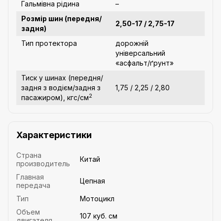
Гальмівна рідина
–
Розмір шин (передня/
2,50-17 / 2,75-17
задня)
Тип протектора
дорожній
універсальний
«асфальт/ґрунт»
Тиск у шинах (передня/
задня з водієм/задня з
1,75 / 2,25 / 2,80
2
пасажиром), кгс/см
Характеристики
Страна
Китай
производитель
Главная
Цепная
передача
Тип
Мотоцикл
Объем
107 куб. см
двигателя