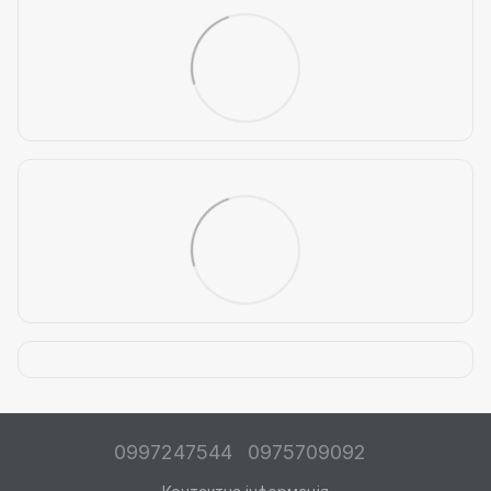
0997247544
0975709092