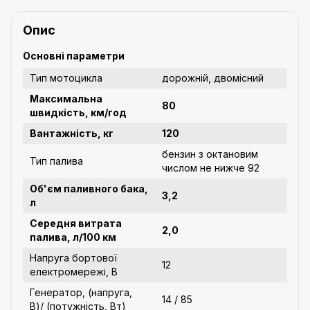
Опис
Основні параметри
Тип мотоцикла
дорожній, двомісний
Максимальна
80
швидкість, км/год
Вантажність, кг
120
бензин з октановим
Тип палива
числом не нижче 92
Об'єм паливного бака,
3,2
л
Середня витрата
2,0
палива, л/100 км
Напруга бортової
12
електромережі, В
Генератор, (напруга,
14 / 85
В)/ (потужність, Вт)