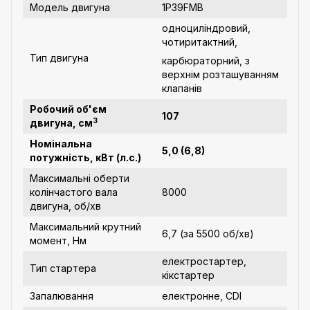
Модель двигуна
1P39FMB
одноциліндровий,
чотиритактний,
Тип двигуна
карбюраторний, з
верхнім розташуванням
клапанів
Робочий об'єм
107
3
двигуна, см
Номінальна
5,0 (6,8)
потужність, кВт (л.с.)
Максимальні оберти
колінчастого вала
8000
двигуна, об/хв
Максимальний крутний
6,7 (за 5500 об/хв)
момент, Нм
електростартер,
Тип стартера
кікстартер
Запалювання
електронне, CDI