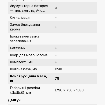
Акумуляторна батарея
4
— тип, ємність, А·год
Сигналізація
–
Замок блокування
+
керма
Блокування замка
–
запалювання
Багажник
+
Кофр для мотошолома
–
Комплект ЗИП
+
Колісна база, мм
1240
Конструкційна маса,
78
кг
Габаритні розміри
1790 x 756 x 1030
(ДхШхВ), мм
Двигун