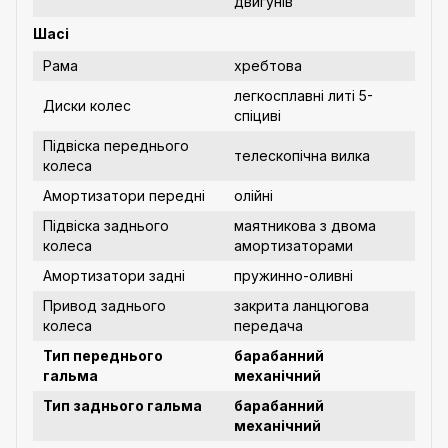
двигунів
Шасі
Рама
хребтова
легкосплавні литі 5-
Диски колес
спіциві
Підвіска переднього
телескопічна вилка
колеса
Амортизатори передні
олійні
Підвіска заднього
маятникова з двома
колеса
амортизаторами
Амортизатори задні
пружинно-оливні
Привод заднього
закрита ланцюгова
колеса
передача
Тип переднього
барабанний
гальма
механічний
Тип заднього гальма
барабанний
механічний