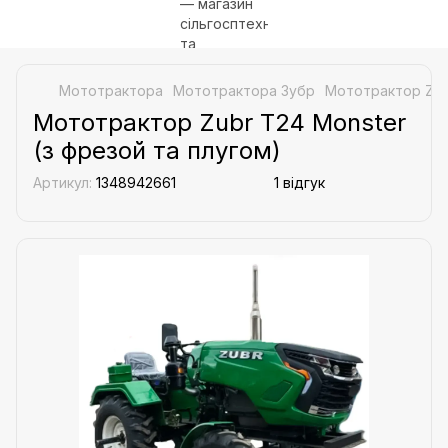
Мототрактора
Мототрактора Зубр
Мототрактор Zubr
Мототрактор Zubr T24 Monster
(з фрезой та плугом)
Артикул:
1348942661
1 відгук