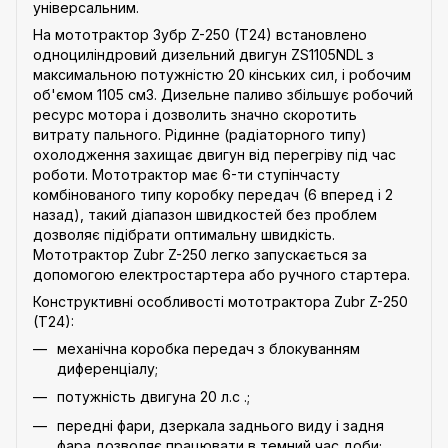
універсальним.
На мототрактор Зубр Z-250 (T24) встановлено
одноциліндровий дизельний двигун ZS1105NDL з
максимальною потужністю 20 кінських сил, і робочим
об'ємом 1105 см3. Дизельне паливо збільшує робочий
ресурс мотора і дозволить значно скоротить
витрату пального. Рідинне (радіаторного типу)
охолодження захищає двигун від перегріву під час
роботи. Мототрактор має 6-ти ступінчасту
комбінованого типу коробку передач (6 вперед і 2
назад), такий діапазон швидкостей без проблем
дозволяє підібрати оптимальну швидкість.
Мототрактор Zubr Z-250 легко запускається за
допомогою електростартера або ручного стартера.
Конструктивні особливості мототрактора Zubr Z-250
(T24):
механічна коробка передач з блокуванням
диференціалу;
потужність двигуна 20 л.с .;
передні фари, дзеркала заднього виду і задня
фара дозволяє працювати в темний час доби;