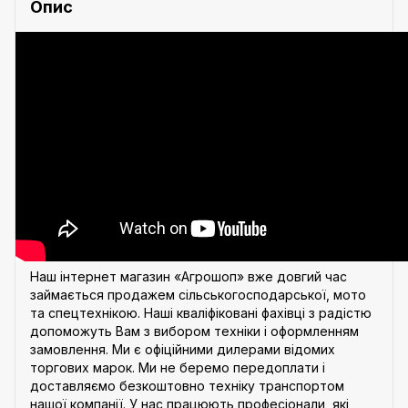
Опис
Наш інтернет магазин «Агрошоп» вже довгий час
займається продажем сільськогосподарської, мото
та спецтехнікою. Наші кваліфіковані фахівці з радістю
допоможуть Вам з вибором техніки і оформленням
замовлення. Ми є офіційними дилерами відомих
торгових марок. Ми не беремо передоплати і
доставляємо безкоштовно техніку транспортом
нашої компанії. У нас працюють професіонали, які