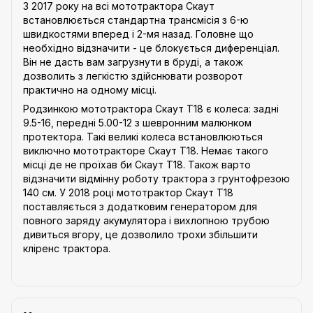
З 2017 року на всі мототрактора Скаут
встановлюється стандартна трансмісія з 6-ю
швидкостями вперед і 2-мя назад. Головне що
необхідно відзначити - це блокується диференціал.
Він не дасть вам загрузнути в бруді, а також
дозволить з легкістю здійснювати розворот
практично на одному місці.
Родзинкою мототрактора Скаут Т18 є колеса: задні
9.5-16, передні 5.00-12 з шевронним малюнком
протектора. Такі великі колеса встановлюються
виключно мототракторе Скаут Т18. Немає такого
місці де не проїхав би Скаут Т18. Також варто
відзначити відмінну роботу трактора з грунтофрезою
140 см. У 2018 році мототрактор Скаут Т18
поставляється з додатковим генератором для
повного заряду акумулятора і вихлопною трубою
дивиться вгору, це дозволило трохи збільшити
кліренс трактора.