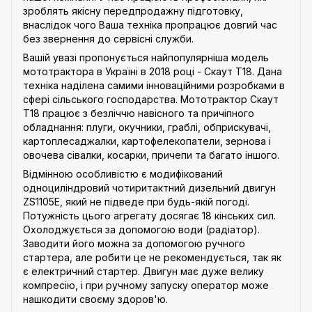
зроблять якісну передпродажну підготовку,
внаслідок чого Ваша техніка пропрацює довгий час
без звернення до сервісні служби.
Вашій увазі пропонується найпопулярніша модель
мототрактора в Україні в 2018 році - Скаут Т18. Дана
техніка наділена самими інноваційними розробками в
сфері сільського господарства. Мототрактор Скаут
Т18 працює з безліччю навісного та причіпного
обладнання: плуги, окучники, граблі, обприскувачі,
картоплесаджалки, картофелекопатели, зернова і
овочева сівалки, косарки, причепи та багато іншого.
Відмінною особливістю є модифікований
одноциліндровий чотиритактний дизельний двигун
ZS1105E, який не підведе при будь-якій погоді.
Потужність цього агрегату досягає 18 кінських сил.
Охолоджується за допомогою води (радіатор).
Заводити його можна за допомогою ручного
стартера, але робити це не рекомендується, так як
є електричний стартер. Двигун має дуже велику
компресію, і при ручному запуску оператор може
нашкодити своєму здоров'ю.