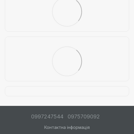
0997247544
0975709092
Контактна інформація