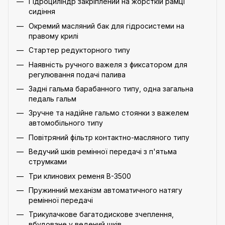
Гідроциліндр закріплений на жорсткій рамці
сидіння
Окремий масляний бак для гідросистеми на
правому крилі
Стартер редукторного типу
Наявність ручного важеля з фиксатором для
регулювання подачі палива
Задні гальма барабанного типу, одна загальна
педаль гальм
Зручне та надійне гальмо стоянки з важелем
автомобільного типу
Повітряний фільтр контактно-масляного типу
Ведучий шків ремінної передачі з п'ятьма
струмками
Три клинових ременя В-3500
Пружинний механізм автоматичного натягу
ремінної передачі
Трикулачкове багатодискове зчеплення,
вбудоване у ведений шків