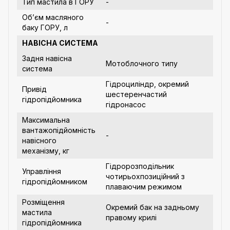
Тип мастила в ГОРУ
-
Об’єм масляного
-
баку ГОРУ, л
НАВІСНА СИСТЕМА
Задня навісна
Мотоблочного типу
система
Гідроциліндр, окремий
Привід
шестеренчастий
гідропідйомника
гідронасос
Максимальна
вантажопідйомність
-
навісного
механізму, кг
Гідророзподільник
Управління
чотирьохпозиційний з
гідропідйомником
плаваючим режимом
Розміщення
Окремий бак на задньому
мастила
правому крилі
гідропідйомника