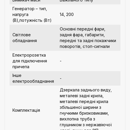
Генератор – тип,
напруга
14, 200
(В),потужність (Вт)
Основні передні фари,
Світлове
задня фара, габарити,
обладнання
передні та задні покажчики
поворотів, стоп-сигнали
Електророзетка
для підключення
-
причепа
Інше
-
електрообладнання
Дзеркала заднього виду,
металеві задні крила,
металеві передні крила
збільшеної ширини з
Комплектація
гнучкими бризковиками,
вихлопна труба з
глушником з нержавіючої