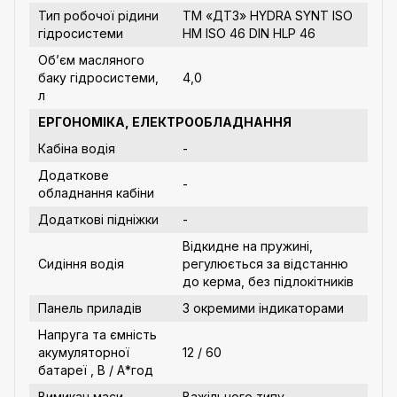
Тип робочої рідини
ТМ «ДТЗ» HYDRA SYNT ISO
гідросистеми
НМ ISO 46 DIN HLP 46
Об’єм масляного
баку гідросистеми,
4,0
л
ЕРГОНОМІКА, ЕЛЕКТРООБЛАДНАННЯ
Кабіна водія
-
Додаткове
-
обладнання кабіни
Додаткові підніжки
-
Відкидне на пружині,
Сидіння водія
регулюється за відстанню
до керма, без підлокітників
Панель приладів
З окремими індикаторами
Напруга та ємність
акумуляторної
12 / 60
батареї , В / А*год
Вимикач маси
Важільного типу