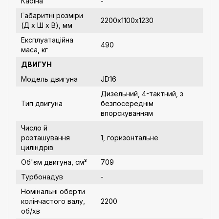
Кабіна
-
Габаритні розміри
2200х1100х1230
(Д х Ш х В), мм
Експлуатаційна
490
маса, кг
ДВИГУН
Модель двигуна
JD16
Дизельний, 4-тактний, з
Тип двигуна
безпосереднім
впорскуванням
Число й
розташування
1, горизонтальне
циліндрів
Об'єм двигуна, см³
709
Турбонадув
-
Номінальні оберти
колінчастого валу,
2200
об/хв