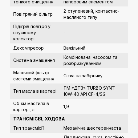
тонкого очищення
паперовим єлементом
2-ступеневий, контактно-
Повітряний фільтр
масляного типу
Підігрів повітря у
впускному
-
колекторі
Декомпресор
Важільний
Комбінована: насосом та
Система змащення
розбризкуванням
Масляний фільтр
Сітка на забірнику
системи змащення
ТМ «ДТЗ» TURBO SYNT
Тип масла в картері
10W-40 API CF-4/SG
Об’єм мастила в
1,9
картері, л
ТРАНСМІСІЯ, ХОДОВА
Тип трансмісії
Механічна шестеренчаста
Дводискова, суха, постійно