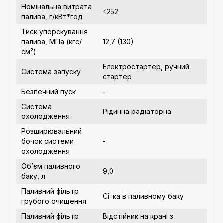
Номінальна витрата
≤252
палива, г/кВт*год
Тиск упорскування
палива, МПа (кгс/
12,7 (130)
см²)
Електростартер, ручний
Система запуску
стартер
Безпечний пуск
-
Система
Рідинна радіаторна
охолодження
Розширювальний
бочок системи
-
охолодження
Об’єм паливного
9,0
баку, л
Паливний фільтр
Сітка в паливному баку
грубого очищення
Паливний фільтр
Відстійник на крані з