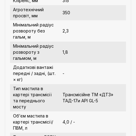
Кліренс, мм
315
Агротехнічний
350
просвіт, мм
Мінімальний радіус
розвороту без
2,3
гальм, м
Мінімальний радіус
розвороту з
1,8
гальмом, м
Додаткові вантажі
передні / задні, (шт.
-
× кг)
Тип мастила в
картері трансмісії
Трансмісійне ТМ «ДТЗ»
та переднього
ТАД-17и API GL-5
мосту
Об’єм мастила в
картері трансмісії/
4,0 / -
ПВМ, л