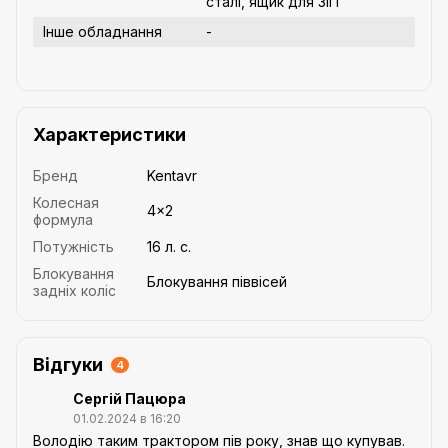
сталі, ящик для ЗІП
Інше обладнання
-
Характеристики
Бренд
Kentavr
Колесная
4×2
формула
Потужність
16 л. с.
Блокування
Блокування піввісей
задніх коліс
Відгуки
4
Сергій Пацюра
01.02.2024 в 16:20
Володію таким трактором пів року, знав що купував.