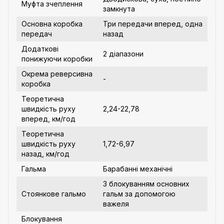
Муфта зчеплення
замкнута
Основна коробка
Три передачи вперед, одна
передач
назад
Додаткові
2 діапазони
понижуючи коробки
Окрема реверсивна
-
коробка
Теоретична
швидкість руху
2,24-22,78
вперед, км/год
Теоретична
швидкість руху
1,72-6,97
назад, км/год
Гальма
Барабанні механічні
З блокуванням основних
Стоянкове гальмо
гальм за допомогою
важеля
Блокування