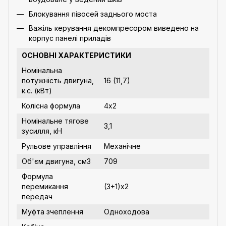
Блокування півосей заднього моста
Важіль керування декомпресором виведено на
корпус панелі приладів
ОСНОВНІ ХАРАКТЕРИСТИКИ
Номінальна
потужність двигуна,
16 (11,7)
к.с. (кВт)
Колісна формула
4х2
Номінальне тягове
3,1
зусилля, кН
Рульове управління
Механічне
Об'єм двигуна, см3
709
Формула
перемикання
(3+1)х2
передач
Муфта зчеплення
Одноходова