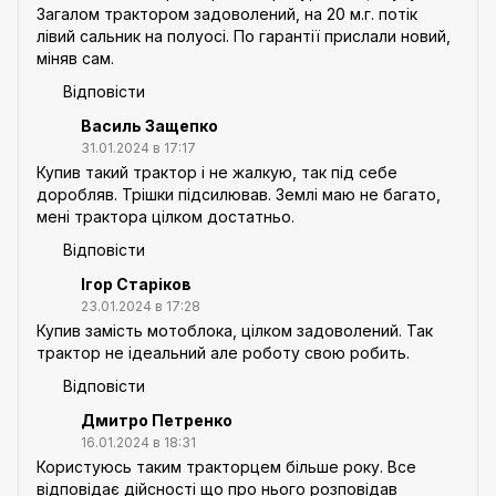
Загалом трактором задоволений, на 20 м.г. потік
лівий сальник на полуосі. По гарантії прислали новий,
міняв сам.
Відповісти
Василь Защепко
31.01.2024 в 17:17
Купив такий трактор і не жалкую, так під себе
доробляв. Трішки підсилював. Землі маю не багато,
мені трактора цілком достатньо.
Відповісти
Ігор Старіков
23.01.2024 в 17:28
Купив замість мотоблока, цілком задоволений. Так
трактор не ідеальний але роботу свою робить.
Відповісти
Дмитро Петренко
16.01.2024 в 18:31
Користуюсь таким тракторцем більше року. Все
відповідає дійсності що про нього розповідав