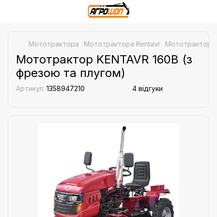
Мототрактора
Мототрактора Kentavr
Мототрактор K
Мототрактор KENTAVR 160B (з
фрезою та плугом)
Артикул:
1358947210
4 відгуки