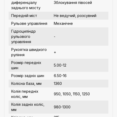
диференціалу
Зблокування півосей
заднього мосту
Передній міст
Не ведучий, розсувний
Рульове управління
Механічне
Гідроциліндр
рульового
-
управління
Рукоятка швидкого
+
руління
Розмір передніх
5.00-12
шин
Розмір задніх шин
6.50-16
Колісна база, мм
1360
Колія передніх
950, 1050, 1150, 1250
коліс, мм
Колія задніх коліс,
980-1300
мм