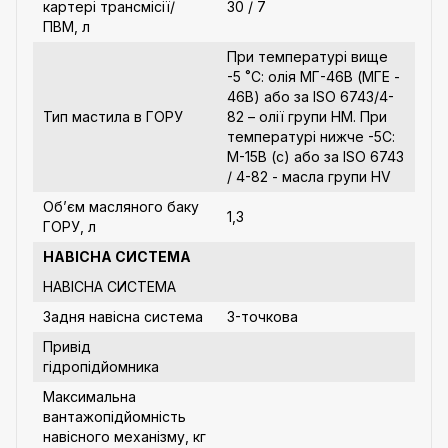
картері трансмісії/
30 / 7
ПВМ, л
При температурі вище
-5 ˚С: олія МГ-46В (МГЕ -
46В) або за ISO 6743/4-
Тип мастила в ГОРУ
82 – олії групи HM. При
температурі нижче -5С:
М-15В (с) або за ISO 6743
/ 4-82 - масла групи HV
Об’єм масляного баку
1,3
ГОРУ, л
НАВІСНА СИСТЕМА
НАВІСНА СИСТЕМА
Задня навісна система
3-точкова
Привід
гідропідйомника
Максимальна
вантажопідйомність
навісного механізму, кг