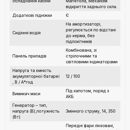
обладнання кабіни
Магнітола, Механізм
відкриття заднього скла.
Додаткові підніжки
Є
На амортизаторі,
регулюється по відстані
Сидіння водія
до керма, без
підлокітників
Комбінована, зі
Панель приладів
стрілочними та
світловими індикаторами
Напруга та ємність
акумуляторної батареї
12 / 100
, В / А*год
Під капотом, поряд з
Вимикач маси
АКБ
Генератор – тип,
напруга (В),потужність
Змінного струму, 14, 350
(Вт)
Передні фари лінзовані,