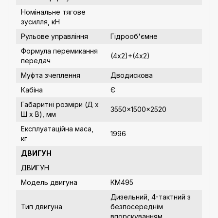
Номінальне тягове
зусилля, кН
Рульове управління
Гідрооб'ємне
Формула перемикання
(4х2)+(4х2)
передач
Муфта зчеплення
Дводискова
Кабіна
Є
Габаритні розміри (Д х
3550×1500×2520
Ш х В), мм
Експлуатаційна маса,
1996
кг
ДВИГУН
ДВИГУН
Модель двигуна
КМ495
Дизельний, 4-тактний з
Тип двигуна
безпосереднім
впорскуванням