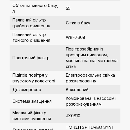
Об’єм паливного баку,
55
л
Паливний фільтр
Сітка в баку
грубого очищення
Паливний фільтр
WBF7608
тонкого очищення
Повітрозабірник із
прозорим циклоном,
Повітряний фільтр
масляна ванна, металева
сітка
Підігрів повітря у
Електрофакельна свічка
впускному колекторі
розжарювання
Декомпресор
Важелевий
Комбінована, з насосом і
Система змащення
розбризкуванням
Масляний фільтр
JX0810
системи змащення
ТМ «ДТЗ» TURBO SYNT