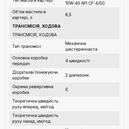
Тип масла в картері
10W-40 API CF-4/SG
Об’єм мастила в
8,5
картері, л
ТРАНСМІСІЯ, ХОДОВА
ТРАНСМІСІЯ, ХОДОВА
Механічна
Тип трансмісії
шестеренчаста
Основна коробка
4 швидкості
передач
Додаткові понижуючи
2 діапазони
коробки
Окрема реверсивна
Є
коробка
Теоретична швидкість
руху вперед, км/год
Теоретична швидкість
руху назад, км/год