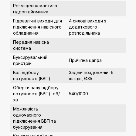
Розміщення мастила
гідропідйомника
Гідравлічні виходи для
4 силові виходи з
підключення навісного
додаткового
обладнання
розподільника
Передня навісна
система
Буксирувальний
Причіпна цапфа
пристрій
Вал відбору
Задній поздовжній, 6
потужності (ВВП)
шліців, Ø35
Оберти валу відбору
потужності (ВВП), об/
540/1000
хв
Можливість
одночасного
підключення ВВП та
буксирування