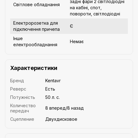
задні фари 2 світлодіодні
Світлове обладнання
на кабіні, спот,
повороти, світлодіодні
Електророзетка для
Є
підключення причепа
Інше
Немає
електрообладнання
Характеристики
Бренд
Kentavr
Реверс
Есть
Потужність
50 л. с.
Количество
8 вперед/8 назад
передач
Сцепление
Двухдисковое