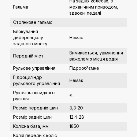
На задніх колесах, з
Гальма
механічним приводом,
здвоєні педалі
Стоянкове гальмо
Блокування
диференціалу
Немає
заднього мосту
Вимикається, увімкнення
Передній міст
важелем з місця водія
Рульове управління
Гідрооб'ємне
Гідроциліндр
Немає
рульового управління
Рукоятка швидкого
Є
руління
Розмір передніх шин
8,3-20
Розмір задніх шин
12.4-28
Колісна база, мм
1850
Колія передніх коліс,