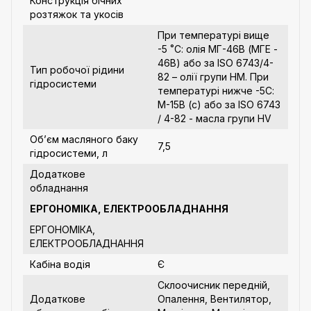
Конструкція бічних
розтяжок та укосів
При температурі вище
-5 ˚С: олія МГ-46В (МГЕ -
46В) або за ISO 6743/4-
Тип робочої рідини
82 – олії групи HM. При
гідросистеми
температурі нижче -5С:
М-15В (с) або за ISO 6743
/ 4-82 - масла групи HV
Об’єм масляного баку
7,5
гідросистеми, л
Додаткове
обладнання
ЕРГОНОМІКА, ЕЛЕКТРООБЛАДНАННЯ
ЕРГОНОМІКА,
ЕЛЕКТРООБЛАДНАННЯ
Кабіна водія
Є
Склоочисник передній,
Додаткове
Опалення, Вентилятор,