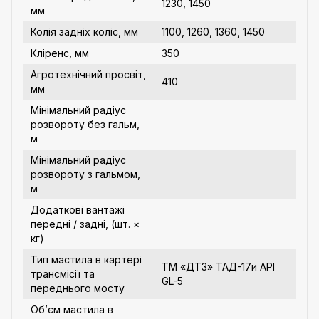
1230, 1450
мм
Колія задніх коліс, мм
1100, 1260, 1360, 1450
Кліренс, мм
350
Агротехнічний просвіт,
410
мм
Мінімальний радіус
розвороту без гальм,
м
Мінімальний радіус
розвороту з гальмом,
м
Додаткові вантажі
передні / задні, (шт. ×
кг)
Тип мастила в картері
ТМ «ДТЗ» ТАД-17и API
трансмісії та
GL-5
переднього мосту
Об’єм мастила в