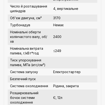
Число й розташування
4, вертикальне
циліндрів
Об'єм двигуна, см³
3170
Турбонадув
Немає
Номінальні оберти
колінчастого валу, об/
2400
хв
Номінальна витрата
≤249
палива, г/кВт*год
Тиск упорскування
палива, МПа (кгс/см²)
Система запуску
Електростартер
Безпечний пуск
Система охолодження
Рідина, закрита
Розширювальний
бочок системи
Є, 12л
охолодження