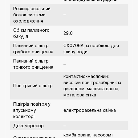
Розширювальний
бочок системи
–
охолодження
Об’єм паливного
29,0
баку, л
Паливний фільтр
CX0706A, із пробкою для
грубого очищення
зливу води
Паливний фільтр
–
тонкого очищення
контактно-масляний:
високий повітрозабірник із
Повітряний фільтр
циклоном, масляна ванна,
металева сітка
Підігрів повітря у
впускному
електрофакельна свічка
колекторі
Декомпресор
–
комбінована, насосом і
Система змащення