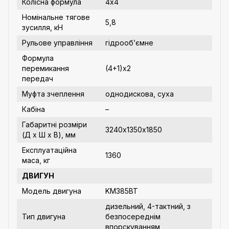
Колісна формула
4х4
Номінальне тягове
5,8
зусилля, кН
Рульове управління
гідрооб’ємне
Формула
перемикання
(4+1)х2
передач
Муфта зчеплення
однодискова, суха
Кабіна
–
Габаритні розміри
3240х1350х1850
(Д х Ш х В), мм
Експлуатаційна
1360
маса, кг
ДВИГУН
Модель двигуна
KM385BT
дизельний, 4-тактний, з
Тип двигуна
безпосереднім
впорскуванням