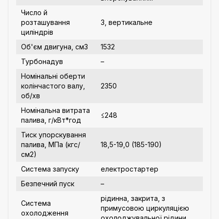
Число й
розташування
3, вертикальне
циліндрів
Об'єм двигуна, cм3
1532
Турбонадув
–
Номінальні оберти
колінчастого валу,
2350
об/хв
Номінальна витрата
≤248
палива, г/кВт*год
Тиск упорскування
палива, МПа (кгс/
18,5-19,0 (185-190)
см2)
Система запуску
електростартер
Безпечний пуск
–
рідинна, закрита, з
Система
примусовою циркуляцією
охолодження
охолоджувальної рідини