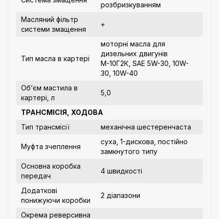
розбризкуванням
Масляний фільтр
+
системи змащення
моторні масла для
дизельних двигунів
Тип масла в картері
М-10Г2К, SAE 5W-30, 10W-
30, 10W-40
Об’єм мастила в
5,0
картері, л
ТРАНСМІСІЯ, ХОДОВА
Тип трансмісії
механічна шестеренчаста
суха, 1-дискова, постійно
Муфта зчеплення
замкнутого типу
Основна коробка
4 швидкості
передач
Додаткові
2 діапазони
понижуючи коробки
Окрема реверсивна