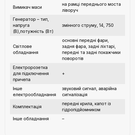
на рамці переднього моста
Вимикач маси
ліворуч
Генератор – тип,
напруга
змінного струму, 14, 750
(В),потужність (Вт)
основні передні фари,
Світлове
задня фара, задні ліхтарі,
обладнання
передні та задні покажчики
поворотів
Електророзетка
для підключення
+
причепа
Інше
звуковий сигнал, аварійна
електрообладнання
сигналізація
передні крила, капот із
Комплектація
гідропідйомником
Інше обладнання
–