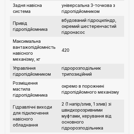
Задня навісна
універсальна 3-точкова з
система
гідропідйомником
вбудований гідроциліндр,
Привід
окремий шестеренчастий
гідропідйомника
гідронасос
Максимальна
вантажопідйомність
420
навісного
механізму, кг
Управління
гідророзподільник
гідропідйомником
трипозиційний
Розміщення
окремо в порожнині
мастила
гідропідйомного механізму
гідропідйомника
2 (1 напір/злив, 1 злив) зі
Гідравлічні виходи
швидкорозривними
для підключення
муфтами, керування від
навісного
основного
обладнання
гідророзподільника