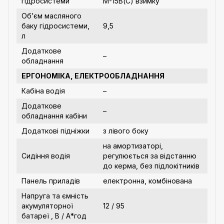
гідросистеми
М-15В(С) взимку
Об’єм масляного
баку гідросистеми,
9,5
л
Додаткове
–
обладнання
ЕРГОНОМІКА, ЕЛЕКТРООБЛАДНАННЯ
Кабіна водія
–
Додаткове
–
обладнання кабіни
Додаткові підніжки
з лівого боку
на амортизаторі,
Сидіння водія
регулюється за відстанню
до керма, без підлокітників
Панель приладів
електронна, комбінована
Напруга та ємність
акумуляторної
12 / 95
батареї , В / А*год