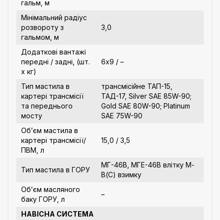
гальм, м
Мінімальний радіус
розвороту з
3,0
гальмом, м
Додаткові вантажі
передні / задні, (шт.
6х9 / –
х кг)
Тип мастила в
трансмісійне ТАП-15,
картері трансмісії
ТАД-17, Silver SAE 85W-90;
та переднього
Gold SAE 80W-90; Platinum
мосту
SAE 75W-90
Об’єм мастила в
картері трансмісії/
15,0 / 3,5
ПВМ, л
МГ-46В, МГЕ-46В влітку М-
Тип мастила в ГОРУ
В(С) взимку
Об’єм масляного
–
баку ГОРУ, л
НАВІСНА СИСТЕМА