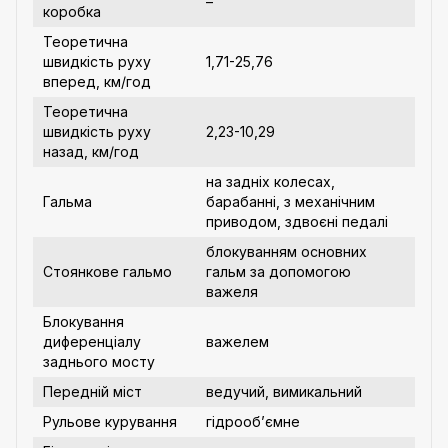
–
коробка
Теоретична
швидкість руху
1,71-25,76
вперед, км/год
Теоретична
швидкість руху
2,23-10,29
назад, км/год
на задніх колесах,
Гальма
барабанні, з механічним
приводом, здвоєні педалі
блокуванням основних
Стоянкове гальмо
гальм за допомогою
важеля
Блокування
диференціалу
важелем
заднього мосту
Передній міст
ведучий, вимикальний
Рульове курування
гідрооб’ємне