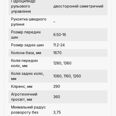
Гідроциліндр
рульового
двосторонній симетричний
управління
Рукоятка швидкого
–
руління
Розмір передніх
6.50-16
шин
Розмір задніх шин
11.2-24
Колісна база, мм
1670
Колія передніх
1280, 1380
коліс, мм
Колія задніх коліс,
1080, 1160, 1260
мм
Кліренс, мм
290
Агротехнічний
360
просвіт, мм
Мінімальний радіус
розвороту без
3,75