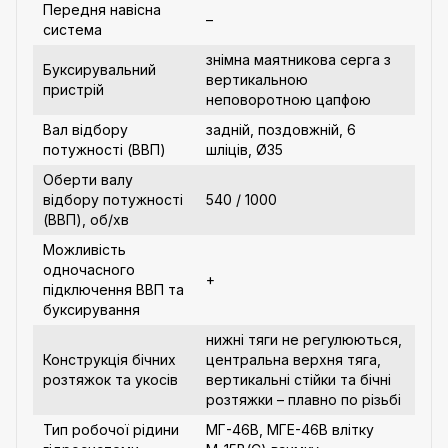
Передня навісна
–
система
знімна маятникова серга з
Буксирувальний
вертикальною
пристрій
неповоротною цапфою
Вал відбору
задній, поздовжній, 6
потужності (ВВП)
шліців, Ø35
Оберти валу
відбору потужності
540 / 1000
(ВВП), об/хв
Можливість
одночасного
+
підключення ВВП та
буксирування
нижні тяги не регулюються,
Конструкція бічних
центральна верхня тяга,
розтяжок та укосів
вертикальні стійки та бічні
розтяжки – плавно по різьбі
Тип робочої рідини
МГ-46В, МГЕ-46В влітку