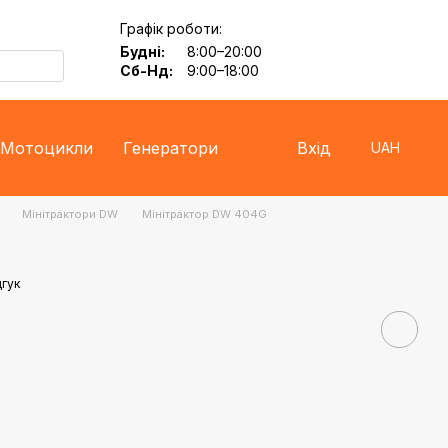
Графік роботи:
Будні:
8:00–20:00
Сб-Нд:
9:00–18:00
Мотоцикли
Генератори
Вхід
UAH
Мінітрактори DW
Мінітрактор DW 404G
дгук