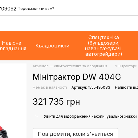
709092
Передзвонити вам?
Спецтехніка
Навісне
(бульдозери,
Квадроцикли
бладнання
навантажувачі,
автогрейдери)
Агрошоп — сільгосптехніка та обладнання
Мінітрактори
Мінітрактор DW 404G
Немає в наявності
Артикул: 1555495083
Написати ві
321 735 грн
%
Увійти
для відображення накопичувальної знижки
Повідомити, коли з'явиться