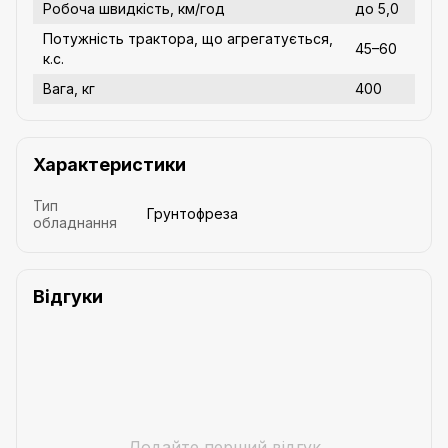
Робоча швидкість, км/год
до 5,0
Потужність трактора, що агрегатується,
45–60
к.с.
Вага, кг
400
Характеристики
Тип
Грунтофреза
обладнання
Відгуки
Додайте перший відгук