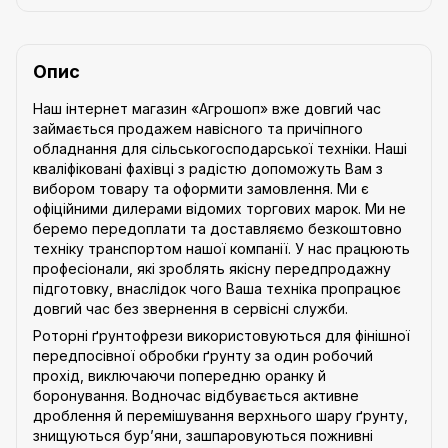
Опис
Наш інтернет магазин «Агрошоп» вже довгий час
займається продажем навісного та причіпного
обладнання для сільськогосподарської техніки. Наші
кваліфіковані фахівці з радістю допоможуть Вам з
вибором товару та оформити замовлення. Ми є
офіційними дилерами відомих торгових марок. Ми не
беремо передоплати та доставляємо безкоштовно
техніку транспортом нашої компанії. У нас працюють
професіонали, які зроблять якісну передпродажну
підготовку, внаслідок чого Ваша техніка пропрацює
довгий час без звернення в сервісні служби.
Роторні ґрунтофрези використовуються для фінішної
передпосівної обробки ґрунту за один робочий
прохід, виключаючи попередню оранку й
боронування. Водночас відбувається активне
дроблення й перемішування верхнього шару ґрунту,
знищуються бур’яни, зашпаровуються пожнивні