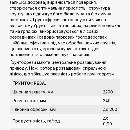
залишки добрива, вирівнюється поверхня,
створюється оптимальна пористість і структура
ґрунту, що підвищує його біологічну та біохімічну
активність. Ґрунтофрези застосовуються як на
відкритому ґрунті, так і в теплицях, на рівній поверхні
та на грядках, використовуються в лісових
розсадниках і садово-паркових господарствах.
Найбільш ефективні під час обробки важких ґрунтів,
що запливають, зрізання купин, а також для
поліпшення та освіження лук і пасовищ.
Ґрунтофрези мають центральне розташування
приводу. Ножі ротора розташовані спіральною
лінією, що збільшує плавність роботи ґрунтофрези.
ҐРУНТОФРЕЗА:
Ширина захвату, мм
2200
Розмір ножа, мм
240
Глибина обробки, мм
до 200
до
Продуктивність, га/год
0,90