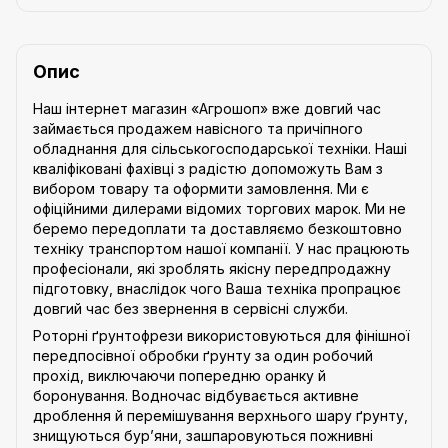
Опис
Наш інтернет магазин «Агрошоп» вже довгий час
займається продажем навісного та причіпного
обладнання для сільськогосподарської техніки. Наші
кваліфіковані фахівці з радістю допоможуть Вам з
вибором товару та оформити замовлення. Ми є
офіційними дилерами відомих торгових марок. Ми не
беремо передоплати та доставляємо безкоштовно
техніку транспортом нашої компанії. У нас працюють
професіонали, які зроблять якісну передпродажну
підготовку, внаслідок чого Ваша техніка пропрацює
довгий час без звернення в сервісні служби.
Роторні ґрунтофрези використовуються для фінішної
передпосівної обробки ґрунту за один робочий
прохід, виключаючи попередню оранку й
боронування. Водночас відбувається активне
дроблення й перемішування верхнього шару ґрунту,
знищуються бур’яни, зашпаровуються пожнивні