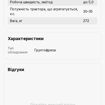
Робоча швидкість, км/год
до 5,0
Потужність трактора, що агрегатується,
30–35
к.с.
Вага, кг
272
Характеристики
Тип
Грунтофреза
обладнання
Відгуки
Додайте перший відгук