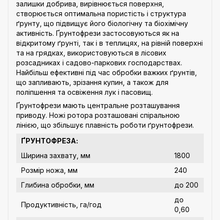
залишки добрива, вирівнюється поверхня,
створюється оптимальна пористість і структура
ґрунту, що підвищує його біологічну та біохімічну
активність. Ґрунтофрези застосовуються як на
відкритому ґрунті, так і в теплицях, на рівній поверхні
та на грядках, використовуються в лісових
розсадниках і садово-паркових господарствах.
Найбільш ефективні під час обробки важких ґрунтів,
що запливають, зрізання купин, а також для
поліпшення та освіження лук і пасовищ.
Ґрунтофрези мають центральне розташування
приводу. Ножі ротора розташовані спіральною
лінією, що збільшує плавність роботи ґрунтофрези.
ҐРУНТОФРЕЗА:
Ширина захвату, мм
1800
Розмір ножа, мм
240
Глибина обробки, мм
до 200
до
Продуктивність, га/год
0,60