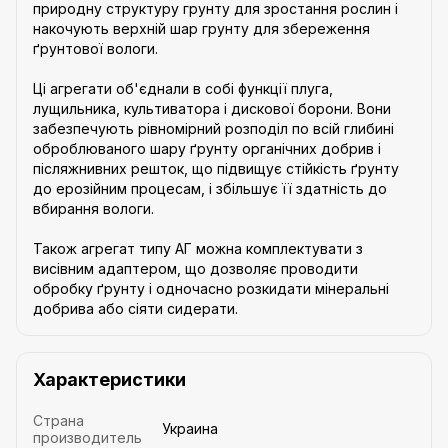
природну структуру грунту для зростання рослин і
накочують верхній шар грунту для збереження
ґрунтової вологи.
Ці агрегати об'єднали в собі функції плуга,
лущильника, культиватора і дискової борони. Вони
забезпечують рівномірний розподіл по всій глибині
оброблюваного шару ґрунту органічних добрив і
післяжнивних решток, що підвищує стійкість ґрунту
до ерозійним процесам, і збільшує її здатність до
вбирання вологи.
Також агрегат типу АГ можна комплектувати з
висівним адаптером, що дозволяє проводити
обробку ґрунту і одночасно розкидати мінеральні
добрива або сіяти сидерати.
Характеристики
Страна
Украина
производитель