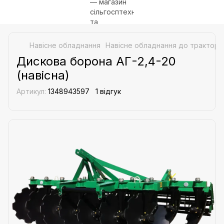
Навісне обладнання
Навісне обладнання до трактора
Дискова борона АГ-2,4-20
(навісна)
Артикул:
1348943597
1 відгук