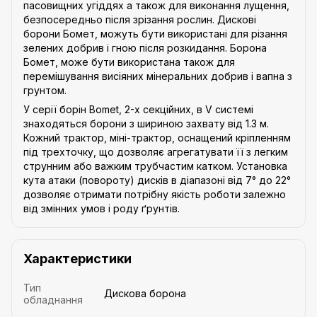
пасовищних угіддях а також для виконання лущення,
безпосередньо після зрізання рослин. Дискові
борони Бомет, можуть бути використані для різання
зелених добрив і гною після розкидання. Борона
Бомет, може бути використана також для
перемішування висіяних мінеральних добрив і вапна з
грунтом.
У серії борін Bomet, 2-х секційних, в V системі
знаходяться борони з шириною захвату від 1.3 м.
Кожний трактор, міні-трактор, оснащений кріпленням
під трехточку, що дозволяє агрегатувати її з легким
струнним або важким трубчастим катком. Установка
кута атаки (повороту) дисків в діапазоні від 7° до 22°
дозволяє отримати потрібну якість роботи залежно
від змінних умов і роду ґрунтів.
Характеристики
Тип
Дискова борона
обладнання