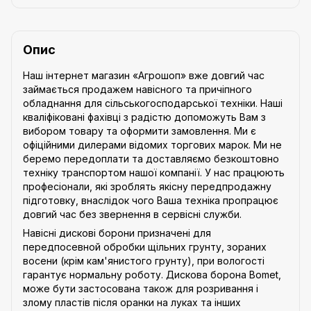
Опис
Наш інтернет магазин «Агрошоп» вже довгий час
займається продажем навісного та причіпного
обладнання для сільськогосподарської техніки. Наші
кваліфіковані фахівці з радістю допоможуть Вам з
вибором товару та оформити замовлення. Ми є
офіційними дилерами відомих торгових марок. Ми не
беремо передоплати та доставляємо безкоштовно
техніку транспортом нашої компанії. У нас працюють
професіонали, які зроблять якісну передпродажну
підготовку, внаслідок чого Ваша техніка пропрацює
довгий час без звернення в сервісні служби.
Навісні дискові борони призначені для
передпосевной обробки щільних грунту, зораних
восени (крім кам'янистого грунту), при вологості
гарантує нормальну роботу. Дискова борона Bomet,
може бути застосована також для розривання і
злому пластів після оранки на луках та інших